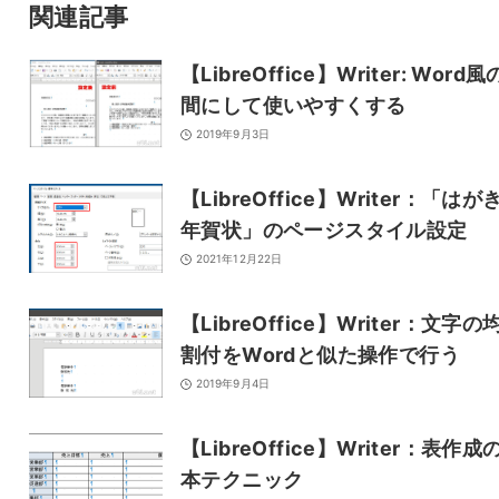
関連記事
メールアドレスは公開されません。
また、コメント欄には、必ず日本語を含めてください（スパム対策）。
【LibreOffice】Writer: Word
間にして使いやすくする
名前
2019年9月3日
【LibreOffice】Writer：「はが
メール
年賀状」のページスタイル設定
2021年12月22日
サイト
【LibreOffice】Writer：文字の
割付をWordと似た操作で行う
2019年9月4日
【LibreOffice】Writer：表作成
本テクニック