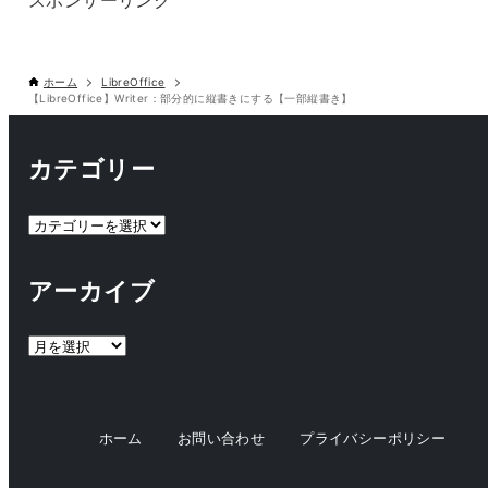
スポンサーリンク
ホーム
LibreOffice
【LibreOffice】Writer：部分的に縦書きにする【一部縦書き】
カテゴリー
カ
テ
ゴ
アーカイブ
リ
ー
ア
ー
カ
イ
ホーム
お問い合わせ
プライバシーポリシー
ブ